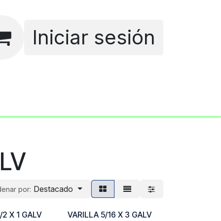
Iniciar sesión
Empleos
LV
Destacado
enar por:
/2 X 1 GALV
VARILLA 5/16 X 3 GALV