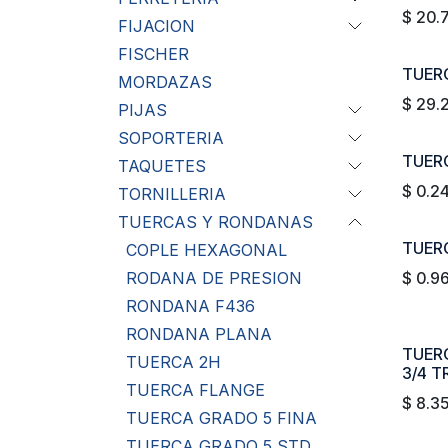
$
20.
FIJACION
FISCHER
TUERC
MORDAZAS
$
29.
PIJAS
SOPORTERIA
TUERC
TAQUETES
$
0.2
TORNILLERIA
TUERCAS Y RONDANAS
TUERC
COPLE HEXAGONAL
RODANA DE PRESION
$
0.9
RONDANA F436
RONDANA PLANA
TUER
TUERCA 2H
3/4 T
TUERCA FLANGE
$
8.3
TUERCA GRADO 5 FINA
TUERCA GRADO 5 STD