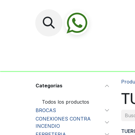
Ir al contenido
Inicio
No
Produ
Categorías
T
Todos los productos
BROCAS
CONEXIONES CONTRA
INCENDIO
TUERC
FERRETERIA