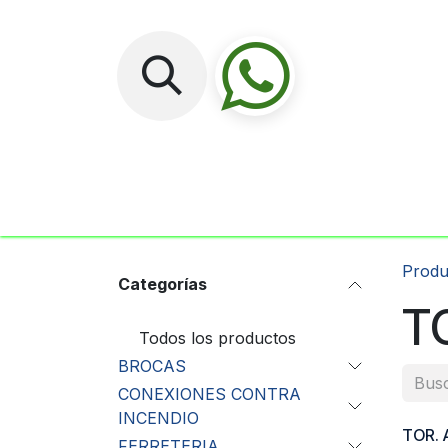
Ir al contenido
Inicio
No
Produ
Categorías
T
Todos los productos
BROCAS
CONEXIONES CONTRA
INCENDIO
TOR. 
FERRETERIA