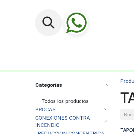
Ir al contenido
Inicio
No
Produ
Categorías
T
Todos los productos
BROCAS
CONEXIONES CONTRA
INCENDIO
TAPO
REDUCCION CONCENTRICA