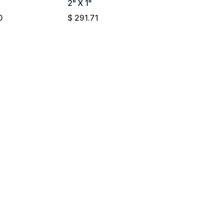
2" X 1"
0
$
291.71