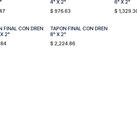
"
4" X 2"
6" X 2"
.47
$
976.63
$
1,329.3
N FINAL CON DREN
TAPON FINAL CON DREN
 X 2"
8" X 2"
.84
$
2,224.86