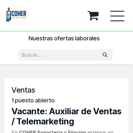
Ir al contenido
Nuestras ofertas laborales
Ventas
1
puesto abierto
Vacante: Auxiliar de Ventas
/ Telemarketing
En
COHER Soportería y Fijación
estamos en